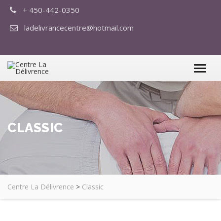
+ 450-442-0350
ladelivrancecentre@hotmail.com
CLASSIC
Centre La Délivrence
>
Classic