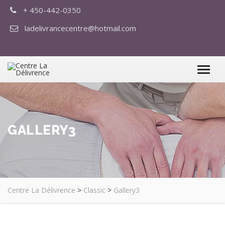
+ 450-442-0350
ladelivrancecentre@hotmail.com
GALLERY3
Centre La Délivrence
>
Classic
>
Gallery3