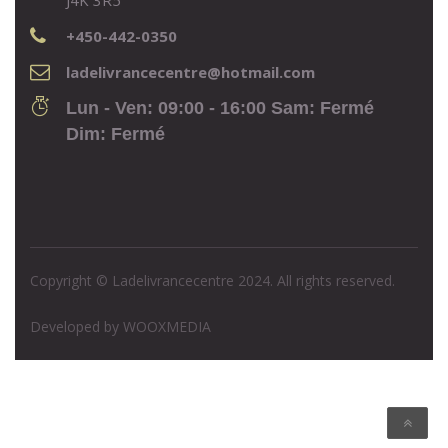
J4K 3R5
+450-442-0350
ladelivrancecentre@hotmail.com
Lun - Ven: 09:00 - 16:00 Sam: Fermé
Dim: Fermé
Copyright © Ladelivrancecentre 2024. All rights reserved.
Developed by
WOOXMEDIA