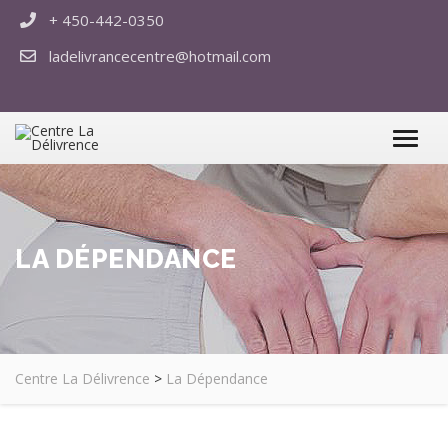
+ 450-442-0350
ladelivrancecentre@hotmail.com
LA DÉPENDANCE
Centre La Délivrence
>
La Dépendance