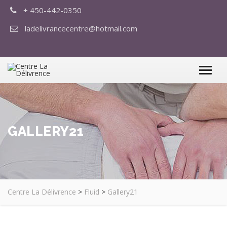
+ 450-442-0350
ladelivrancecentre@hotmail.com
GALLERY21
Centre La Délivrence
>
Fluid
>
Gallery21