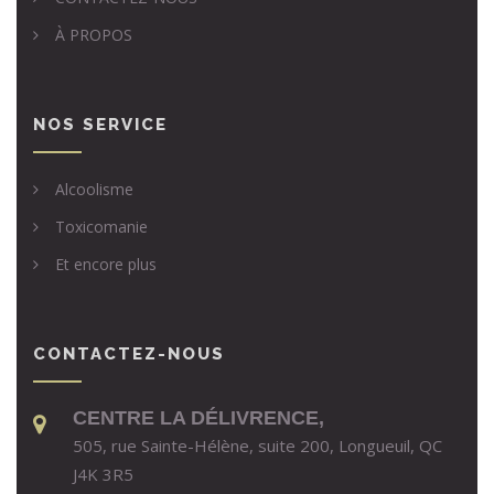
À PROPOS
NOS SERVICE
Alcoolisme
Toxicomanie
Et encore plus
CONTACTEZ-NOUS
CENTRE LA DÉLIVRENCE,
505, rue Sainte-Hélène, suite 200, Longueuil, QC
J4K 3R5