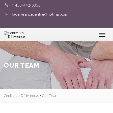
+ 450-442-0350
ladelivrancecentre@hotmail.com
OUR TEAM
Centre La Délivrence
>
Our Team