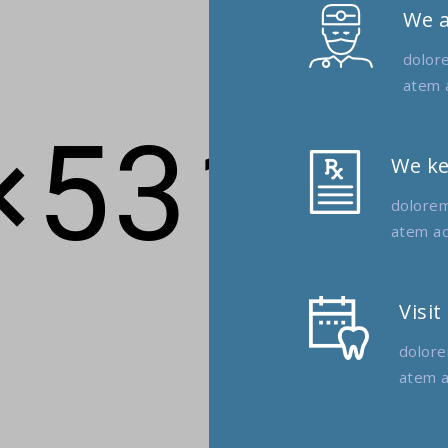
We a
dolor
atem a
We ke
dolorem
atem ac
Visit
dolore
atem a