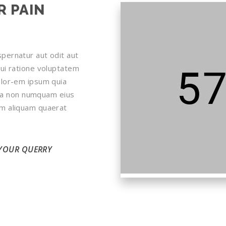
R PAIN
pernatur aut odit aut
ui ratione voluptatem
olor-em ipsum quia
quia non numquam eius
am aliquam quaerat
 YOUR QUERRY