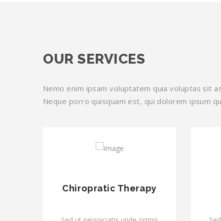
OUR SERVICES
Nemo enim ipsam voluptatem quia voluptas sit asp
Neque porro quisquam est, qui dolorem ipsum qui
y
Chiropratic Therapy
mnis
Sed ut perspiciatis unde omnis
Sed