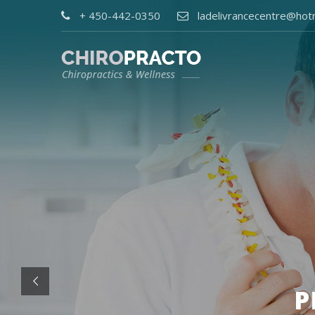
+ 450-442-0350
ladelivrancecentre@hot
P