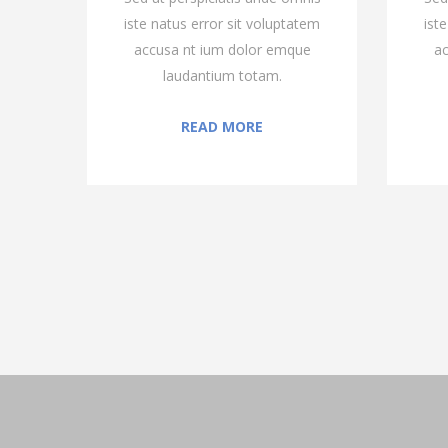
atem
iste natus error sit voluptatem
ist
ue
accusa nt ium dolor emque
ac
laudantium totam.
READ MORE