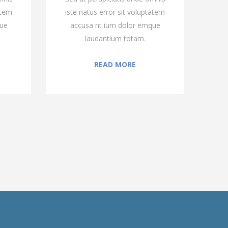
atem
iste natus error sit voluptatem
ist
que
accusa nt ium dolor emque
a
laudantium totam.
READ MORE