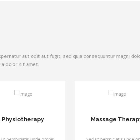
ernatur aut odit aut fugit, sed quia consequuntur magni dolo
a dolor sit amet.
Physiotherapy
Massage Therap
 ut perspiciatis unde omnis
Sed ut perspiciatis unde o