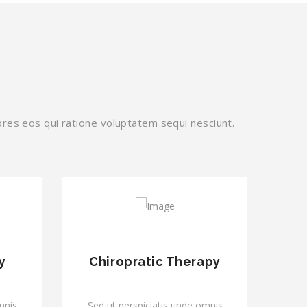
res eos qui ratione voluptatem sequi nesciunt.
y
Chiropratic Therapy
mnis
Sed ut perspiciatis unde omnis
Sed