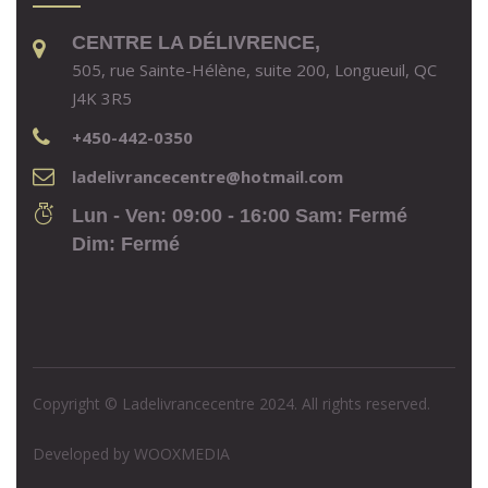
CENTRE LA DÉLIVRENCE,
505, rue Sainte-Hélène, suite 200, Longueuil, QC
J4K 3R5
+450-442-0350
ladelivrancecentre@hotmail.com
Lun - Ven: 09:00 - 16:00 Sam: Fermé
Dim: Fermé
Copyright © Ladelivrancecentre 2024. All rights reserved.
Developed by
WOOXMEDIA