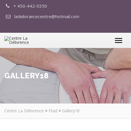
+ 450-442-0350
ladelivrancecentre@hotmail.com
GALLERY18
Centre La Délivrence
>
Fluid
>
Gallery18