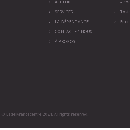
ACCEUIL
Alco
SERVICES
Toxi
LA DÉPENDANCE
Et en
CONTACTEZ-NOUS
À PROPOS
 © Ladelivrancecentre 2024. All rights reserved.