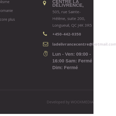
CENTRE LA
olisme
DÉLIVRENCE,
comanie
505, rue Sainte-
Hélène, suite 200,
core plus
Longueuil, QC J4K 3R5
+450-442-0350
ladelivrancecentre@hotmail.co
Lun - Ven: 09:00 -
16:00 Sam: Fermé
Dim: Fermé
Developed by
WOOXMEDIA