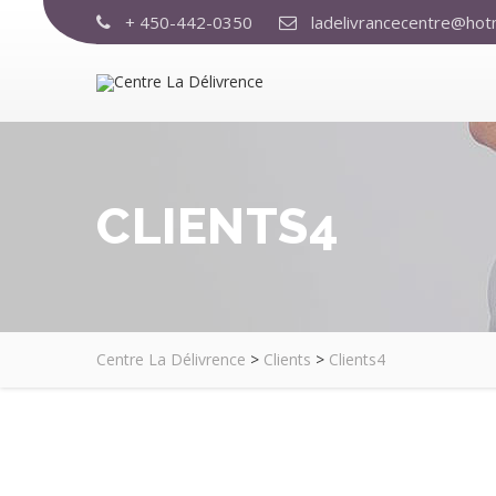
+ 450-442-0350
ladelivrancecentre@hot
CLIENTS4
Centre La Délivrence
>
Clients
>
Clients4