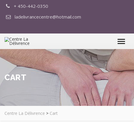
+ 450-442-0350
ladelivrancecentre@hotmail.com
CART
Centre La Délivrence
>
Cart